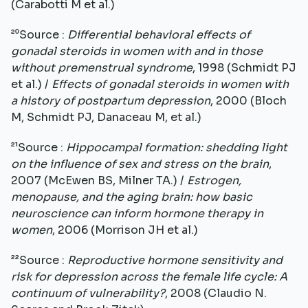
(Carabotti M et al.)
²⁰Source :
Differential behavioral effects of
gonadal steroids in women with and in those
without premenstrual syndrome
, 1998 (Schmidt PJ
et al.) /
Effects of gonadal steroids in women with
a history of postpartum depression
, 2000 (Bloch
M, Schmidt PJ, Danaceau M, et al.)
²¹Source :
Hippocampal formation: shedding light
on the influence of sex and stress on the brain
,
2007 (McEwen BS, Milner TA.) /
Estrogen,
menopause, and the aging brain: how basic
neuroscience can inform hormone therapy in
women
, 2006 (Morrison JH et al.)
²²Source :
Reproductive hormone sensitivity and
risk for depression across the female life cycle: A
continuum of vulnerability?
, 2008 (Claudio N.