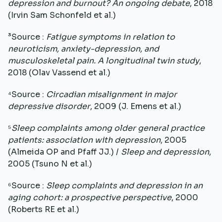
depression and burnout? An ongoing debate
, 2018
(Irvin Sam Schonfeld et al.)
³Source :
Fatigue symptoms in relation to
neuroticism, anxiety-depression, and
musculoskeletal pain. A longitudinal twin study
,
2018 (Olav Vassend et al.)
⁴Source :
Circadian misalignment in major
depressive disorder
, 2009 (J. Emens et al.)
⁵
Sleep complaints among older general practice
patients: association with depression
, 2005
(Almeida OP and Pfaff JJ.) /
Sleep and depression
,
2005 (Tsuno N et al.)
⁶Source :
Sleep complaints and depression in an
aging cohort: a prospective perspective
, 2000
(Roberts RE et al.)