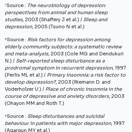
⁷Source :
The neurobiology of depression:
perspectives from animal and human sleep
studies
, 2003 (Shaffery J et al.) /
Sleep and
depression
, 2005 (Tsuno N et al.)
⁸Source :
Risk factors for depression among
elderly community subjects: a systematic review
and meta-analysis
, 2003 (Cole MG and Dendukuri
N.) /
Self-reported sleep disturbance as a
prodromal symptom in recurrent depression
, 1997
(Perlis ML et al.) /
Primary insomnia: a risk factor to
develop depression?
, 2003 (Riemann D. and
Voderholzer U.) /
Place of chronic insomnia in the
course of depressive and anxiety disorders
, 2003
(Ohayon MM and Roth T.)
⁹Source :
Sleep disturbances and suicidal
behaviour in patients with major depression
, 1997
(Agargun MY et al.)