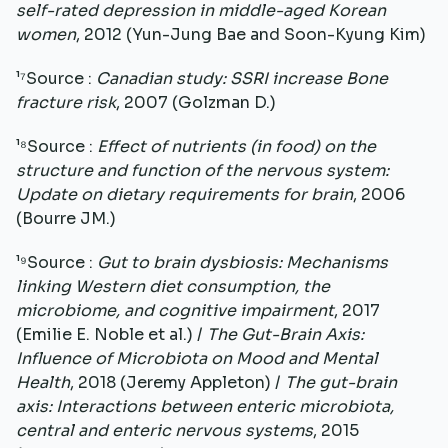
self-rated depression in middle-aged Korean
women
, 2012 (Yun-Jung Bae and Soon-Kyung Kim)
¹⁷Source :
Canadian study: SSRI increase Bone
fracture risk
, 2007 (Golzman D.)
¹⁸Source :
Effect of nutrients (in food) on the
structure and function of the nervous system:
Update on dietary requirements for brain
, 2006
(Bourre JM.)
¹⁹Source :
Gut to brain dysbiosis: Mechanisms
linking Western diet consumption, the
microbiome, and cognitive impairment
, 2017
(Emilie E. Noble et al.) /
The Gut-Brain Axis:
Influence of Microbiota on Mood and Mental
Health
, 2018 (Jeremy Appleton) /
The gut-brain
axis: Interactions between enteric microbiota,
central and enteric nervous systems
, 2015