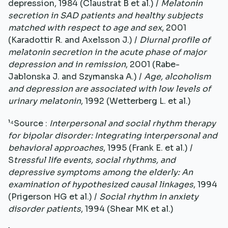
depression, 1984 (Claustrat B et al.) /
Melatonin
secretion in SAD patients and healthy subjects
matched with respect to age and sex
, 2001
(Karadottir R. and Axelsson J.) /
Diurnal profile of
melatonin secretion in the acute phase of major
depression and in remission
, 2001 (Rabe-
Jablonska J. and Szymanska A.) /
Age, alcoholism
and depression are associated with low levels of
urinary melatonin
, 1992 (Wetterberg L. et al.)
¹⁴Source :
Interpersonal and social rhythm therapy
for bipolar disorder: Integrating interpersonal and
behavioral approaches
, 1995 (Frank E. et al.) /
S
tressful life events, social rhythms, and
depressive symptoms among the elderly: An
examination of hypothesized causal linkages
, 1994
(Prigerson HG et al.) /
Social rhythm in anxiety
disorder patients
, 1994 (Shear MK et al.)