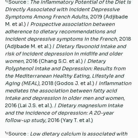
¹⁵Source :
The Inflammatory Potential of the Diet is
Directly Associated with Incident Depressive
Symptoms Among French Adults
, 2019 (Adjibade
M. et al.) /
Prospective association between
adherence to dietary recommendations and
incident depressive symptoms in the French
, 2018
(Adjibade M. et al.) /
Dietary flavonoid intake and
risk of incident depression in midlife and older
women
, 2016 (Chang S.C. et al.) /
Dietary
Polyphenol Intake and Depression: Results from
the Mediterranean Healthy Eating, Lifestyle and
Aging (MEAL)
, 2018 (Godos J. et al.) /
Inflammation
mediates the association between fatty acid
intake and depression in older men and women
,
2016 (Lai J.S. et al.). /
Dietary magnesium intake
and the incidence of depression: A 20-year
follow-up study
, 2016 (Yary T. et al.)
¹⁶Source :
Low dietary calcium is associated with