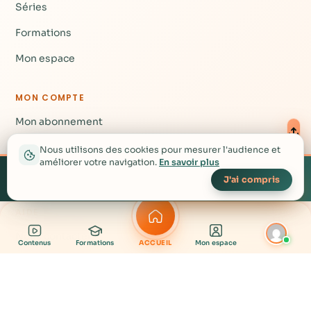
Séries
Formations
Mon espace
MON COMPTE
Mon abonnement
Mes notes
Nous utilisons des cookies pour mesurer l'audience et
améliorer votre navigation.
En savoir plus
Créez votre compte
Mot de passe
▴
gratuit pour accéder à
Créer mon compte gratuit →
J'ai compris
plus de contenu
AIDE
Nous contacter
Contenus
Formations
ACCUEIL
Mon espace
Questions fréquentes