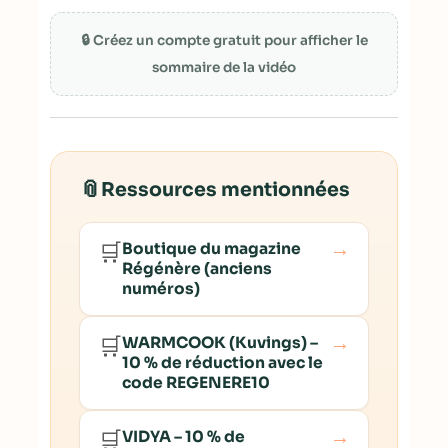
🔒 Créez un compte gratuit pour afficher le
sommaire de la vidéo
📎
Ressources mentionnées
→
🛒
Boutique du magazine
Régénère (anciens
numéros)
→
🛒
WARMCOOK (Kuvings) –
10 % de réduction avec le
code REGENERE10
→
🛒
VIDYA – 10 % de