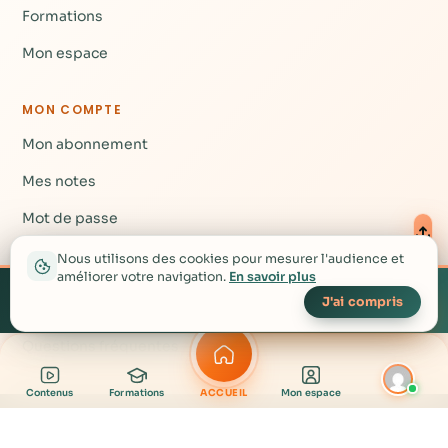
Formations
Mon espace
MON COMPTE
Mon abonnement
Mes notes
Mot de passe
Nous utilisons des cookies pour mesurer l'audience et
AIDE
améliorer votre navigation.
En savoir plus
Créez votre compte
▴
gratuit pour accéder à
Créer mon compte gratuit →
J'ai compris
Nous contacter
plus de contenu
Questions fréquentes
Contenus
Formations
ACCUEIL
Mon espace
contact@rgnr.tv
· © RGNR 2026 — Nous c'est la vie !