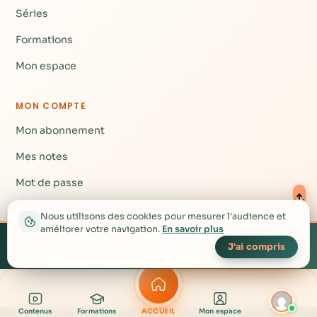
Séries
Formations
Mon espace
MON COMPTE
Mon abonnement
Mes notes
Mot de passe
Nous utilisons des cookies pour mesurer l'audience et
AIDE
améliorer votre navigation.
En savoir plus
Créez votre compte
▴
gratuit pour accéder à
Créer mon compte gratuit →
Nous contacter
J'ai compris
plus de contenu
Questions fréquentes
Contenus
Formations
ACCUEIL
Mon espace