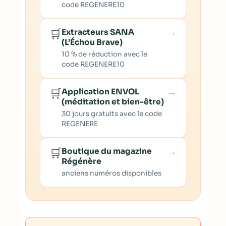
code REGENERE10
→
🛒
Extracteurs SANA
(L’Échou Brave)
10 % de réduction avec le
code REGENERE10
→
🛒
Application ENVOL
(méditation et bien-être)
30 jours gratuits avec le code
REGENERE
→
🛒
Boutique du magazine
Régénère
anciens numéros disponibles